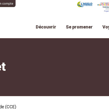
n compte
Découvrir
Se promener
Vo
et
ude (CCE)