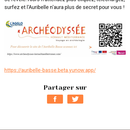
surfez et l'Auribelle n'aura plus de secret pour vous !
https://auribelle-basse.beta.yunow.app/
Partager sur