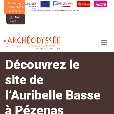
ArchéoBlog
Ressources
Partenaires
Mon
compte
Découvrez le
site de
l’Auribelle Basse
à Pézenas