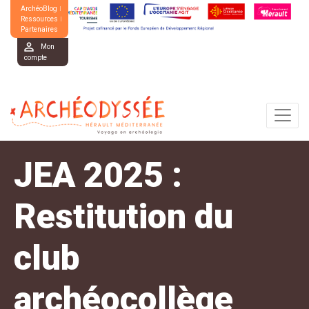
ArchéoBlog
Ressources
Partenaires
Mon
compte
JEA 2025 :
Restitution du
club
archéocollège