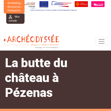
ArchéoBlog
Ressources
Partenaires
Mon
compte
La butte du
château à
Pézenas