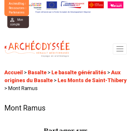
ArchéoBlog
Ressources
Partenaires
Mon
compte
Accueil
>
Basalte
>
Le basalte généralités
>
Aux
origines du Basalte
>
Les Monts de Saint-Thibery
>
Mont Ramus
Mont Ramus
Partager sur