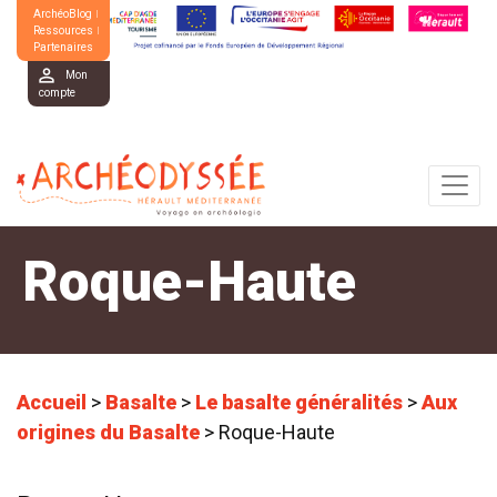
ArchéoBlog
Ressources
Partenaires
Mon
compte
Roque-Haute
Accueil
>
Basalte
>
Le basalte généralités
>
Aux
origines du Basalte
>
Roque-Haute