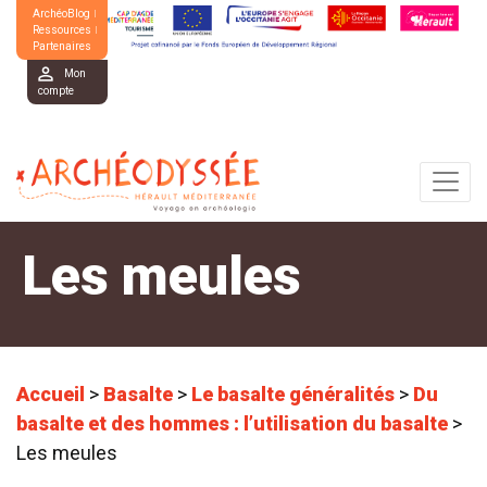
ArchéoBlog
Ressources
Partenaires
Mon
compte
Les meules
Accueil
>
Basalte
>
Le basalte généralités
>
Du
basalte et des hommes : l’utilisation du basalte
>
Les meules