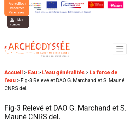
ArchéoBlog
Ressources
Partenaires
Mon
compte
Accueil
>
Eau
>
L’eau généralités
>
La force de
l’eau
>
Fig-3 Relevé et DAO G. Marchand et S. Mauné
CNRS del.
Fig-3 Relevé et DAO G. Marchand et S.
Mauné CNRS del.