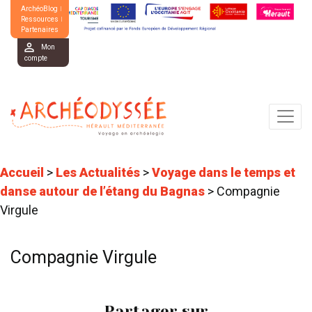
ArchéoBlog
Ressources
Partenaires
Mon
compte
Accueil
>
Les Actualités
>
Voyage dans le temps et
danse autour de l’étang du Bagnas
>
Compagnie
Virgule
Compagnie Virgule
Partager sur