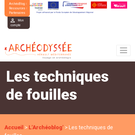
ArchéoBlog
Ressources
Partenaires
Mon
compte
Les techniques
de fouilles
Accueil
>
L’Archéoblog’
>
Les techniques de