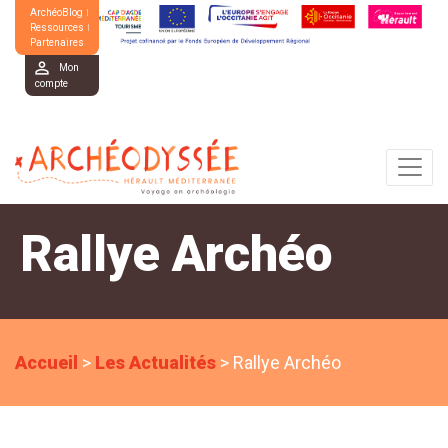
ArchéoBlog
Ressources
Partenaires
Mon
compte
Rallye Archéo
Accueil
>
Les Actualités
>
Rallye Archéo