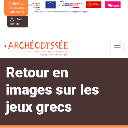
ArchéoBlog
Ressources
Partenaires
Mon
compte
Retour en
images sur les
jeux grecs