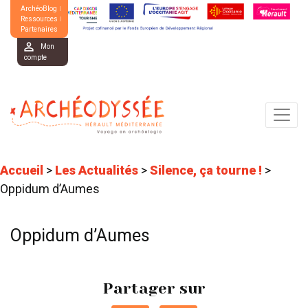
ArchéoBlog
Ressources
Partenaires
Mon
compte
Accueil
>
Les Actualités
>
Silence, ça tourne !
>
Oppidum d’Aumes
Oppidum d’Aumes
Partager sur