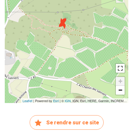
+
−
Leaflet
| Powered by
Esri
| ©
IGN
,
IGN, Esri, HERE, Garmin, INCREMENT P, Intermap, USGS, METI/NASA
Se rendre sur ce site