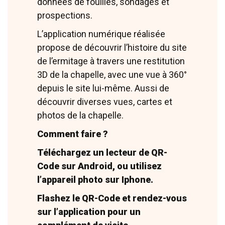
données de fouilles, sondages et
prospections.
L’application numérique réalisée
Bibliographie
propose de découvrir l’histoire du site
de l’ermitage à travers une restitution
3D de la chapelle, avec une vue à 360°
depuis le site lui-même. Aussi de
découvrir diverses vues, cartes et
photos de la chapelle.
L’archéologie
L’association ASPAHC
Comment faire ?
https://castelnaudeguers.wixsite.com/aspahc
Téléchargez un lecteur de QR-
Code sur Android, ou utilisez
l’appareil photo sur Iphone.
Flashez le QR-Code et rendez-vous
sur l’application pour un