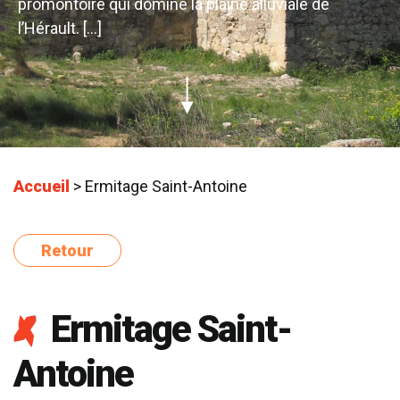
promontoire qui domine la plaine alluviale de
l’Hérault. […]
Accueil
>
Ermitage Saint-Antoine
Retour
Ermitage Saint-
Antoine