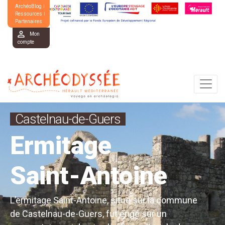
ArchéoBlog
Ressources
Partenaires
Mon
compte
Castelnau-de-Guers
Ermitage
Saint-Antoine
L’ermitage Saint-Antoine, situé sur la commune
de Castelnau-de-Guers, fut érigé sur un