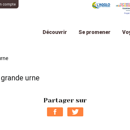
n compte
Découvrir
Se promener
Vo
urne
 grande urne
Partager sur