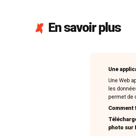
En savoir plus
Une applica
Une Web app
les données
permet de 
Bibliograph
Comment f
Diffre 1933
Montpellier
Télécharge
1933
photo sur 