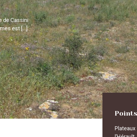
e de Cassini
umes est […]
Points
Plateaux 
l’Hérault