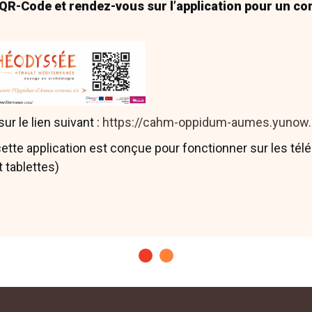
et 1940 :
Ros (R) et M. Rouanet (R), Le pioch du télégra
 QR-Code et rendez-vous sur l’application pour un c
BSAB, 4e série VI, Béziers, 1940
01
: Mauné (S.), Oppidum d’Aumes,
in Lugand (M.), BERMON
bassin de Thau. Carte Archéologique de la Gaule, 34/2,
A
ions et belles-lettres, Ministère de la Culture, Ministère 
ur le lien suivant :
https://cahm-oppidum-aumes.yunow
ent Supérieur et de la Recherche, 2001, p. 167-173.
cette application est conçue pour fonctionner sur les té
t tablettes)