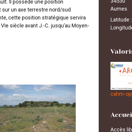
34530
lt. Il possède une position
Aumes
t sur un axe terrestre nord/sud
te, cette position stratégique servira
Latitude 
 VIe siècle avant J.-C. jusqu’au Moyen-
Longitud
Valor
cahm-op
Accuei
Accès lib