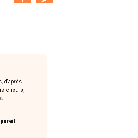
s, d’après
hercheurs,
s.
2,
ntpellier,
pareil