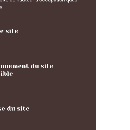
e.
e site
onnement du site
ible
e du site