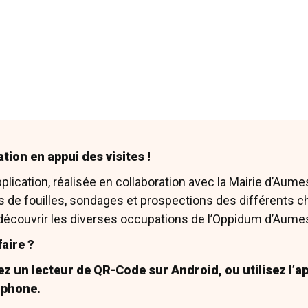
tion en appui des visites !
lication, réalisée en collaboration avec la Mairie d’Aume
 de fouilles, sondages et prospections des différents c
découvrir les diverses occupations de l’Oppidum d’Aume
ie :
aire ?
 :
Diffre (R.), Compte-rendu de la séance du 9 janvier 193
, Mémoires de la société archéologique de Montpellier, Mo
z un lecteur de QR-Code sur Android, ou utilisez l’ap
Iphone.