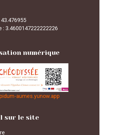
: 43.476955
e : 3.4600147222222226
isation numérique
pidum-aumes.yunow.app
l sur le site
re