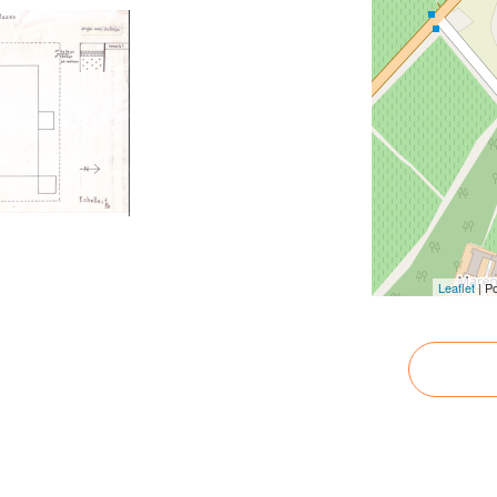
Leaflet
| P