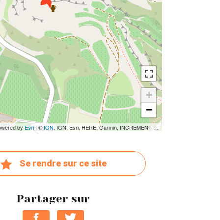
+
−
owered by
Esri
| ©
IGN
,
IGN, Esri, HERE, Garmin, INCREMENT P, Intermap, USGS, METI/NASA
Se rendre sur ce site
Partager sur