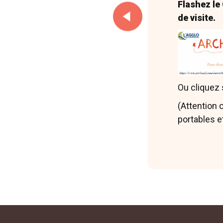
Ros, Rouan
Flashez le
Montagnac, 
de visite.
Mauné 20
Agde et le 
des Inscript
Ou cliquez s
l’Enseignem
(Attention 
portables e