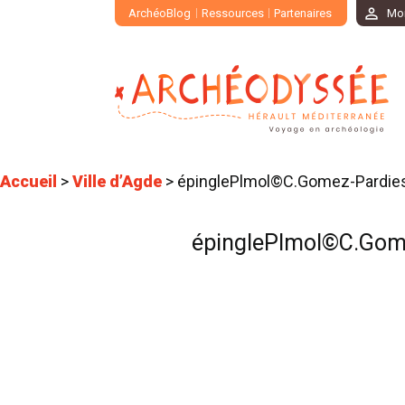
ArchéoBlog
Ressources
Partenaires
Mo
Accueil
>
Ville d’Agde
>
épinglePlmol©C.Gomez-Pardie
épinglePlmol©C.Gom