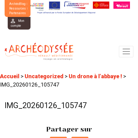
ArchéoBlog
Ressources
Partenaires
Mon
compte
Accueil
>
Uncategorized
>
Un drone à l’abbaye !
>
IMG_20260126_105747
IMG_20260126_105747
Partager sur