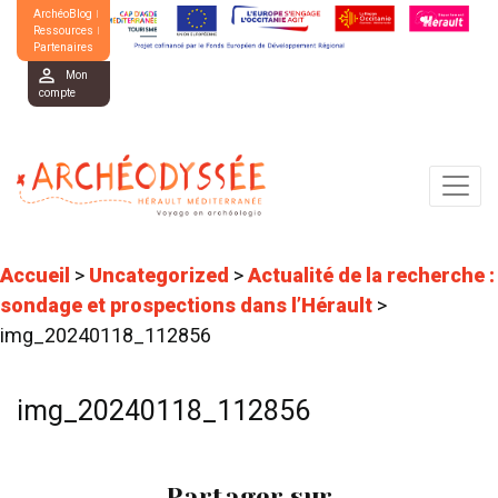
ArchéoBlog
Ressources
Partenaires
Mon
compte
Accueil
>
Uncategorized
>
Actualité de la recherche :
sondage et prospections dans l’Hérault
>
img_20240118_112856
img_20240118_112856
Partager sur