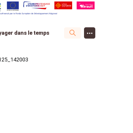
...
yager dans le temps
125_142003