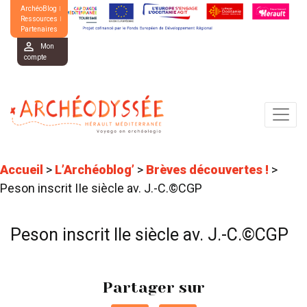
ArchéoBlog
Ressources
Partenaires
Mon
compte
Accueil
>
L’Archéoblog’
>
Brèves découvertes !
>
Peson inscrit IIe siècle av. J.-C.©CGP
Peson inscrit IIe siècle av. J.-C.©CGP
Partager sur