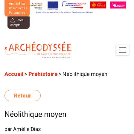
ArchéoBlog
Ressources
Partenaires
Mon
compte
Accueil
>
Préhistoire
>
Néolithique moyen
Retour
Néolithique moyen
par
Amélie Diaz