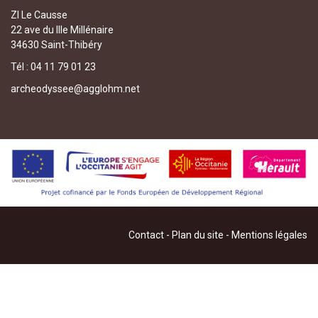
ZI Le Causse
22 ave du IIIe Millénaire
34630 Saint-Thibéry
Tél : 04 11 79 01 23
archeodyssee@agglohm.net
Contact
-
Plan du site
-
Mentions légales