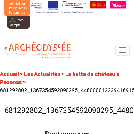
ArchéoBlog
Ressources
Partenaires
Mon
compte
Accueil
>
Les Actualités
>
La butte du château à
Pézenas
>
681292802_1367354592090295_44800001233941891
681292802_1367354592090295_4480
Partager sur