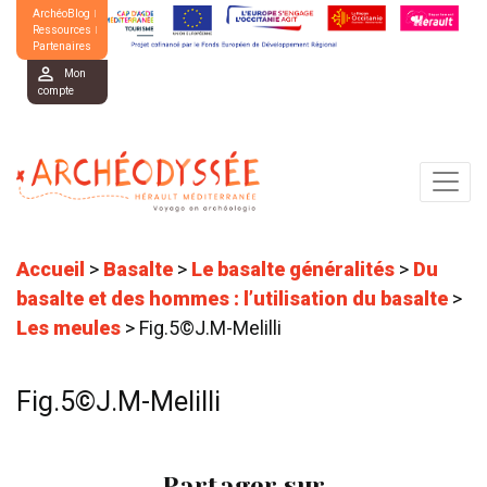
ArchéoBlog
Ressources
Partenaires
Mon
compte
Accueil
>
Basalte
>
Le basalte généralités
>
Du
basalte et des hommes : l’utilisation du basalte
>
Les meules
>
Fig.5©J.M-Melilli
Fig.5©J.M-Melilli
Partager sur