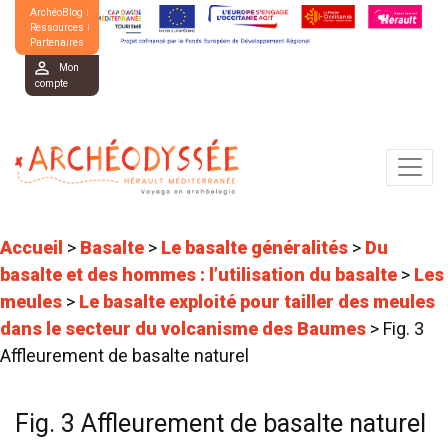
ArchéoBlog
Ressources
Partenaires
Mon
compte
Accueil
>
Basalte
>
Le basalte généralités
>
Du
basalte et des hommes : l’utilisation du basalte
>
Les
meules
>
Le basalte exploité pour tailler des meules
dans le secteur du volcanisme des Baumes
>
Fig. 3
Affleurement de basalte naturel
Fig. 3 Affleurement de basalte naturel