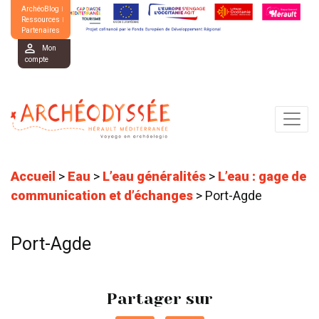
ArchéoBlog
Ressources
Partenaires
Mon
compte
Accueil
>
Eau
>
L’eau généralités
>
L’eau : gage de
communication et d’échanges
>
Port-Agde
Port-Agde
Partager sur