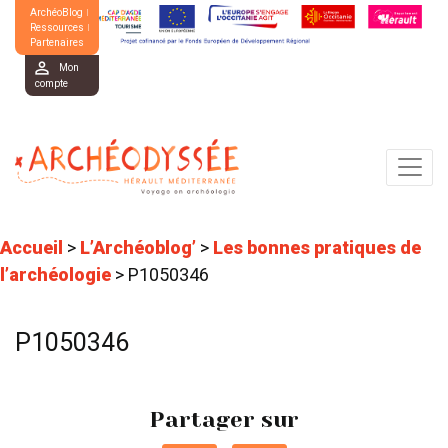
ArchéoBlog
Ressources
Partenaires
Mon
compte
Accueil
>
L’Archéoblog’
>
Les bonnes pratiques de
l’archéologie
>
P1050346
P1050346
Partager sur