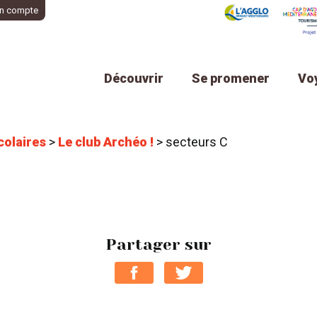
n compte
Découvrir
Se promener
Vo
colaires
>
Le club Archéo !
>
secteurs C
Partager sur