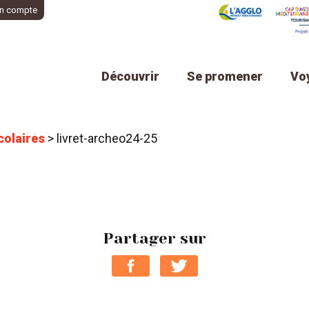
n compte
Découvrir
Se promener
Vo
colaires
>
livret-archeo24-25
Partager sur