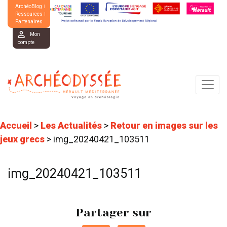
ArchéoBlog
Ressources
Partenaires
Mon
compte
Accueil
>
Les Actualités
>
Retour en images sur les
jeux grecs
>
img_20240421_103511
img_20240421_103511
Partager sur