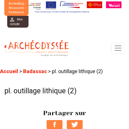
ArchéoBlog
Ressources
Partenaires
Mon
compte
Accueil
>
Badassac
>
pl. outillage lithique (2)
pl. outillage lithique (2)
Partager sur