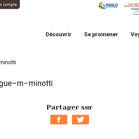
n compte
Découvrir
Se promener
Vo
inotti
ngue–m–minotti
Partager sur