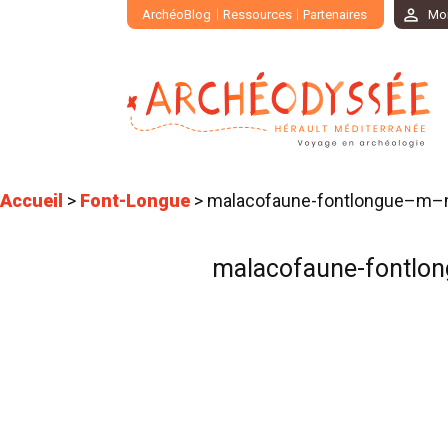
ArchéoBlog
Ressources
Partenaires
Mo
Accueil
>
Font-Longue
>
malacofaune-fontlongue–m–m
malacofaune-fontlo