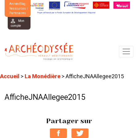
ArchéoBlog
Ressources
Partenaires
Mon
compte
Accueil
>
La Monédière
>
AfficheJNAAllegee2015
AfficheJNAAllegee2015
Partager sur