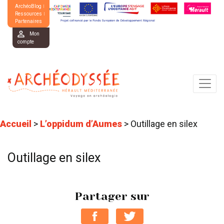
ArchéoBlog
Ressources
Partenaires
Mon
compte
Accueil
>
L’oppidum d’Aumes
>
Outillage en silex
Outillage en silex
Partager sur